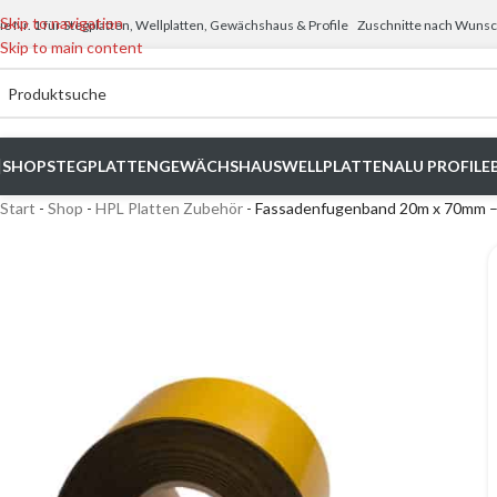
Skip to navigation
ie Nr. 1 für Stegplatten, Wellplatten, Gewächshaus & Profile
Zuschnitte nach Wun
Skip to main content
SHOP
STEGPLATTEN
GEWÄCHSHAUS
WELLPLATTEN
ALU PROFILE
Start
-
Shop
-
HPL Platten Zubehör
-
Fassadenfugenband 20m x 70mm 