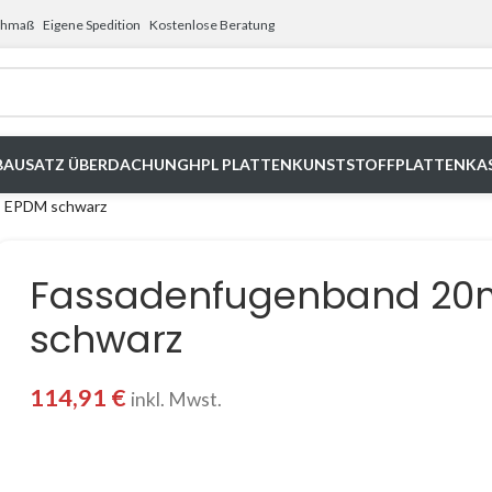
schmaß
Eigene Spedition
Kostenlose Beratung
BAUSATZ ÜBERDACHUNG
HPL PLATTEN
KUNSTSTOFFPLATTEN
KA
– EPDM schwarz
Fassadenfugenband 20
schwarz
114,91
€
inkl. Mwst.