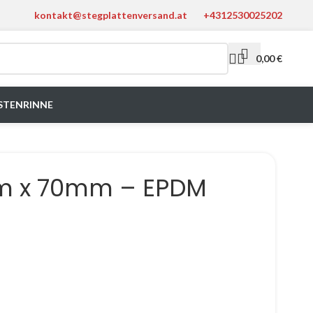
kontakt@stegplattenversand.at
+4312530025202
0,00
€
STENRINNE
m x 70mm – EPDM