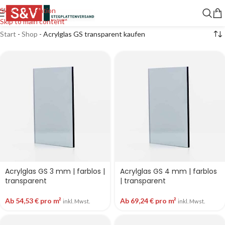
Skip to navigation
Skip to main content
Start
-
Shop
-
Acrylglas GS transparent kaufen
Acrylglas GS 3 mm | farblos |
Acrylglas GS 4 mm | farblos
transparent
| transparent
Ab
54,53
€
pro m²
Ab
69,24
€
pro m²
inkl. Mwst.
inkl. Mwst.