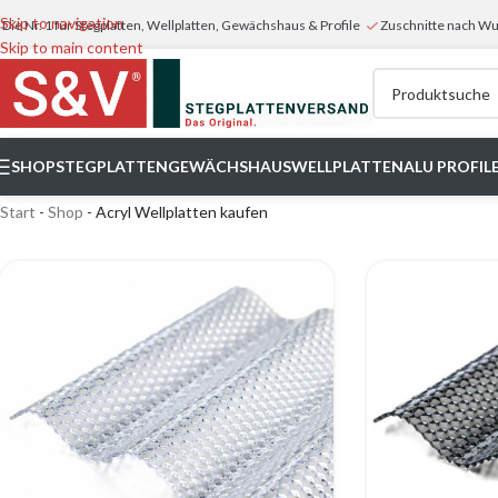
Skip to navigation
Die Nr. 1 für Stegplatten, Wellplatten, Gewächshaus & Profile
Zuschnitte nach 
Skip to main content
SHOP
STEGPLATTEN
GEWÄCHSHAUS
WELLPLATTEN
ALU PROFIL
Start
-
Shop
-
Acryl Wellplatten kaufen