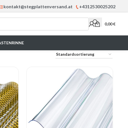
kontakt@stegplattenversand.at
+4312530025202
0,00
€
ASTENRINNE