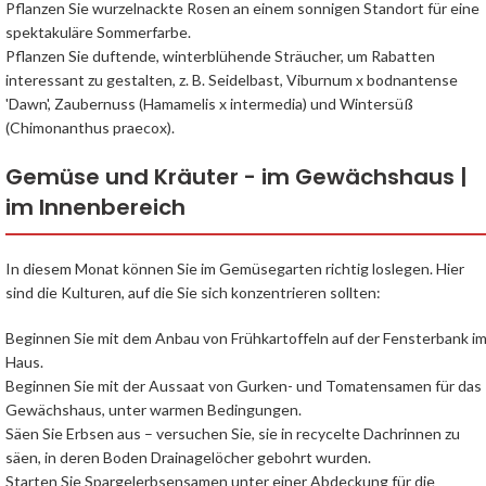
Pflanzen Sie wurzelnackte Rosen an einem sonnigen Standort für eine
spektakuläre Sommerfarbe.
Pflanzen Sie duftende, winterblühende Sträucher, um Rabatten
interessant zu gestalten, z. B. Seidelbast, Viburnum x bodnantense
'Dawn', Zaubernuss (Hamamelis x intermedia) und Wintersüß
(Chimonanthus praecox).
Gemüse und Kräuter - im Gewächshaus |
im Innenbereich
In diesem Monat können Sie im Gemüsegarten richtig loslegen. Hier
sind die Kulturen, auf die Sie sich konzentrieren sollten:
Beginnen Sie mit dem Anbau von Frühkartoffeln auf der Fensterbank i
Haus.
Beginnen Sie mit der Aussaat von Gurken- und Tomatensamen für das
Gewächshaus, unter warmen Bedingungen.
Säen Sie Erbsen aus – versuchen Sie, sie in recycelte Dachrinnen zu
säen, in deren Boden Drainagelöcher gebohrt wurden.
Starten Sie Spargelerbsensamen unter einer Abdeckung für die