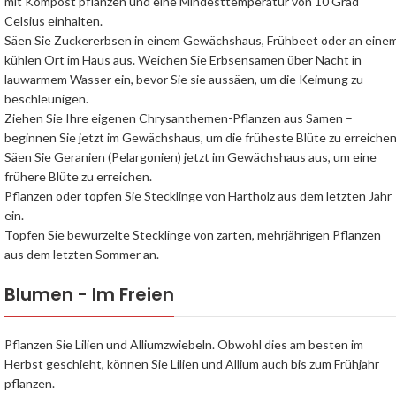
mit Kompost pflanzen und eine Mindesttemperatur von 10 Grad
two business women having
Celsius einhalten.
a conversation while visiting
Säen Sie Zuckererbsen in einem Gewächshaus, Frühbeet oder an eine
greenhouse
kühlen Ort im Haus aus. Weichen Sie Erbsensamen über Nacht in
lauwarmem Wasser ein, bevor Sie sie aussäen, um die Keimung zu
beschleunigen.
gewächshaus tipps und
Ziehen Sie Ihre eigenen Chrysanthemen-Pflanzen aus Samen –
hinweise s&v
beginnen Sie jetzt im Gewächshaus, um die früheste Blüte zu erreichen
stegplattenversand gmbh
Säen Sie Geranien (Pelargonien) jetzt im Gewächshaus aus, um eine
frühere Blüte zu erreichen.
Pflanzen oder topfen Sie Stecklinge von Hartholz aus dem letzten Jahr
ein.
Topfen Sie bewurzelte Stecklinge von zarten, mehrjährigen Pflanzen
aus dem letzten Sommer an.
Blumen - Im Freien
Pflanzen Sie Lilien und Alliumzwiebeln. Obwohl dies am besten im
Herbst geschieht, können Sie Lilien und Allium auch bis zum Frühjahr
pflanzen.