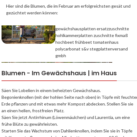
Hier sind die Blumen, die im Februar am erfolgreichsten gesät und
gezüchtet werden können:
gewächshausplatten ersatzzuschnitte
hohlkammerplatten zuschnitte fixmaß
hochbeet frühbeet tomatenhaus
polycarbonat s&v stegplattenversand
gmbh
gewächshau
Blumen - Im Gewächshaus | im Haus
kunde 4 s&v
Säen Sie Lobelien in einem beheizten Gewächshaus.
Begonienknollen (mit der hohlen Seite nach oben) in Töpfe mit feuchte
tomatengewächshaus selber
Erde pflanzen und mit etwas mehr Kompost abdecken. Stellen Sie sie
bauen s&v stegplattenversand
an einen hellen, frostfreien Platz.
gmbh
Säen Sie jetzt Antirrhinum (Löwenmäulchen) und Laurentia, um eine
frühe Blüte zu gewährleisten.
Starten Sie das Wachstum von Dahlienknollen, indem Sie sie in Töpfe