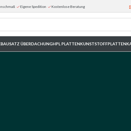
Wunschmaß
Eigene Spedition
Kostenlose Beratung
E
BAUSATZ ÜBERDACHUNG
HPL PLATTEN
KUNSTSTOFFPLATTEN
K