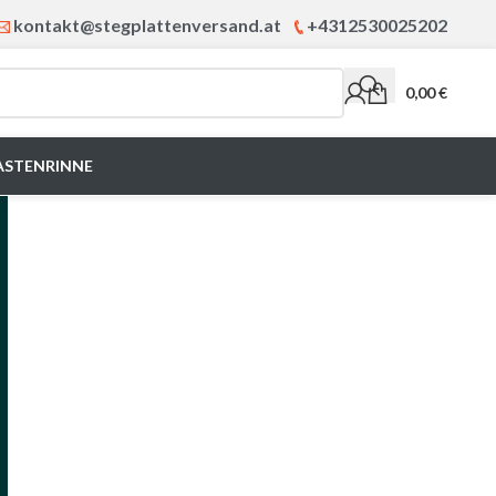
kontakt@stegplattenversand.at
+4312530025202
0,00
€
ASTENRINNE