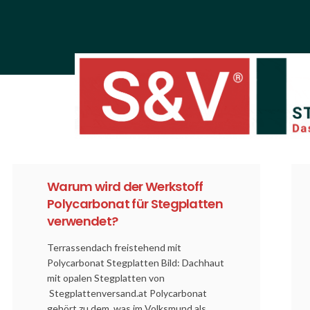
Warum wird der Werkstoff
Polycarbonat für Stegplatten
verwendet?
Terrassendach freistehend mit
Polycarbonat Stegplatten Bild: Dachhaut
mit opalen Stegplatten von
Stegplattenversand.at Polycarbonat
gehört zu dem, was im Volksmund als