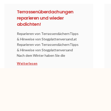
Terrassenüberdachungen
reparieren und wieder
abdichten!
Reparieren von TerrassendächernTipps
& Hinweise von Stegplattenversand.at
Reparieren von TerrassendächernTipps
& Hinweise von Stegplattenversand
Nach dem Winter haben Sie die
Weiterlesen
1
2
3
4
SERVICE
HILFE
INFO
HINWEISE