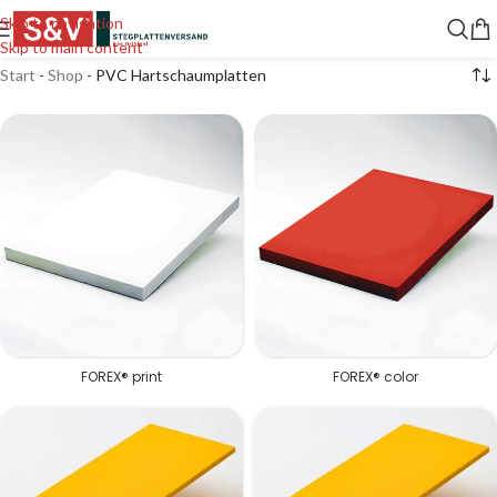
Skip to navigation
Skip to main content
Start
-
Shop
-
PVC Hartschaumplatten
FOREX® print
FOREX® color