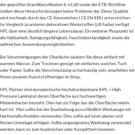
der geprüften Brandklassifikation b-s1;d0 sowie der ETB-Richtlinie
stellen diese Herausforderungen keine Probleme dar. Diese Qualität
wird nochmals durch das CE Kennzeichen ( CE EN 438 ) unterstrichen.
Im Vergleich zu anderen dekorativen Werkstoffen (z.B Farbe) verfügt
HPL über eine deutlich längere Lebensdauer. Ein weiterer Pluspunkt ist
die Haltbarkeit, Reinigungsfähigkeit, Feuchtebeständigkeit sowie die
zahlreichen Anwendungsmöglichkeiten.
Bei Verunreinigungen der Oberläche säubern Sie diese einfach mit
warmen Wasser. Zum Trocknen genügt ein einfaches weiches Tuch
oder Papier. Sollte die Verschmutzung zu hartnäckig sein, empfehlen wir
Ihnen unseren Kunststoffreiniger im Shop.
HPL Platten sind duroplastische Hochdrucklaminate (HPL = High
Pressure Laminate) deren Oberfläche aus hochwertigen
Melaminharzen besteht. Dies hat zur Folge das die Oberfläche relativ
hart ist. Man sollte bei der Bearbeitung ausschließlich Werkzeuge mit
Hartmetallschneiden verwenden. Dies sollte auf einer planen und
festen Unterlage erfolgen. Sollte ungeeignetes Werkzeug verwendet
werden, kann es zum Ausbrechen oder Aussplittern kommen.