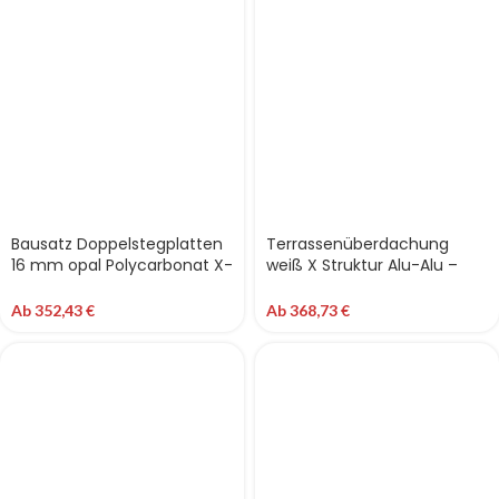
Bausatz Doppelstegplatten
Terrassenüberdachung
16 mm opal Polycarbonat X-
weiß X Struktur Alu-Alu –
Struktur Alu-Gummi
Doppelstegplatten 16 mm
Terrassendach
Polycarbonat
Ab
352,43
€
Ab
368,73
€