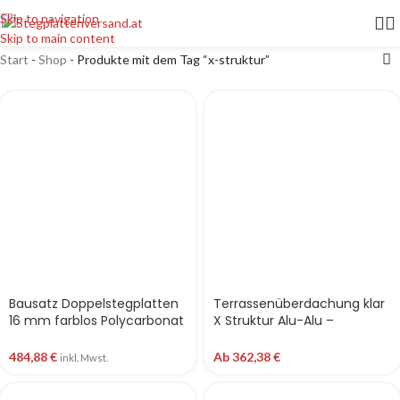
Skip to navigation
Skip to main content
Start
-
Shop
-
Produkte mit dem Tag “x-struktur”
Bausatz Doppelstegplatten
Terrassenüberdachung klar
16 mm farblos Polycarbonat
X Struktur Alu-Alu –
X-Struktur Alu-Gummi
Doppelstegplatten 16 mm
Terrassendach
Polycarbonat
484,88
€
Ab
362,38
€
inkl. Mwst.