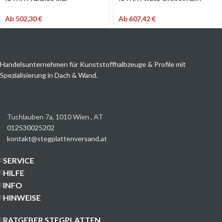
GARANTIERT HAGELSICHER
HAGELSICHER Polycarbonat –
Polycarbonat – Alu/Gummi
Alu/Gummi Terrassendach
Ab
502,30
€
Ab
607,42
€
Terrassendach
Handelsunternehmen für Kunststoffhalbzeuge & Profile mit
Spezialisierung in Dach & Wand.
Tuchlauben 7a, 1010 Wien , AT
012530025202
kontakt@stegplattenversand.at
SERVICE
HILFE
INFO
HINWEISE
RATGEBER STEGPLATTEN