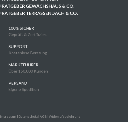
RATGEBER GEWÄCHSHAUS & CO.
RATGEBER TERRASSENDACH & CO.
100% SICHER
Geprüft & Zertifiziert
SUPPORT
Kostenlose Beratung
MARKTFÜHRER
Über 150.000 Kunden
VERSAND
Eigene Spedition
Impressum
|
Datenschutz
|
AGB
|
Widerrufsbelehrung