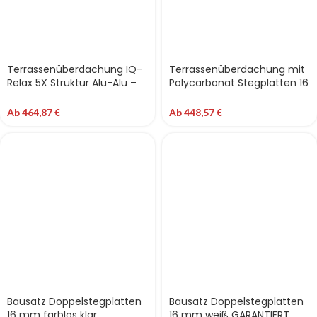
Terrassenüberdachung IQ-
Terrassenüberdachung mit
Relax 5X Struktur Alu-Alu –
Polycarbonat Stegplatten 16
Doppelstegplatten 16 mm
mm weiß opal MAKROLON®
Polycarbonat
UV 5X-Struktur IQ-Relax |
Ab
464,87
€
Ab
448,57
€
Alu/Gummi
Bausatz Doppelstegplatten
Bausatz Doppelstegplatten
16 mm farblos klar
16 mm weiß GARANTIERT