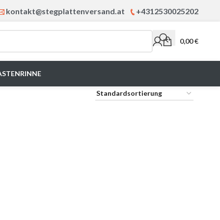
kontakt@stegplattenversand.at
+4312530025202
0,00
€
ASTENRINNE