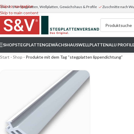
Skip to navigation
Die Nr. 1 für Stegplatten, Wellplatten, Gewächshaus & Profile
Zuschnitte nach 
Skip to main content
SHOP
STEGPLATTEN
GEWÄCHSHAUS
WELLPLATTEN
ALU PROFIL
Start
-
Shop
-
Produkte mit dem Tag “stegplatten lippendichtung”