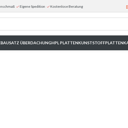
Wunschmaß
Eigene Spedition
Kostenlose Beratung
E
BAUSATZ ÜBERDACHUNG
HPL PLATTEN
KUNSTSTOFFPLATTEN
K