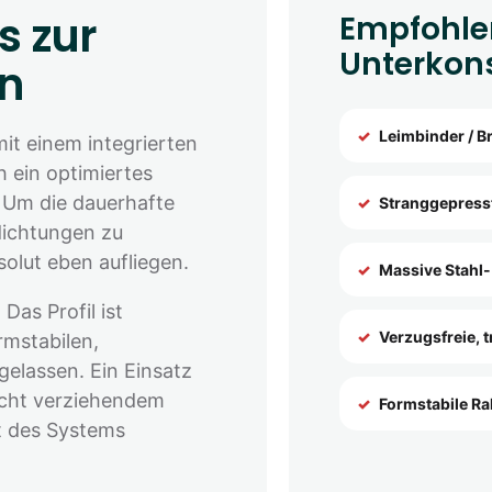
s zur
Empfohle
Unterkon
on
Leimbinder / B
it einem integrierten
 ein optimiertes
. Um die dauerhafte
Stranggepress
dichtungen zu
solut eben aufliegen.
Massive Stahl-
:
Das Profil ist
Verzugsfreie, t
rmstabilen,
elassen. Ein Einsatz
icht verziehendem
Formstabile R
t des Systems