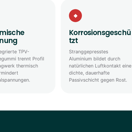
◆
rmische
Korrosionsgeschü
nnung
tzt
egrierte TPV-
Stranggepresstes
egummi trennt Profil
Aluminium bildet durch
agwerk thermisch
natürlichen Luftkontakt eine
rmindert
dichte, dauerhafte
alspannungen.
Passivschicht gegen Rost.