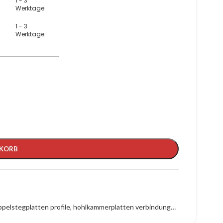
1 - 3
Werktage
1 - 3
Werktage
NKORB
pelstegplatten profile
,
hohlkammerplatten verbindungsprofil
,
Klemmpro