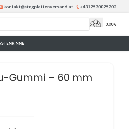
kontakt@stegplattenversand.at
+4312530025202
0,00
€
ASTENRINNE
 Alu-Gummi – 60 mm