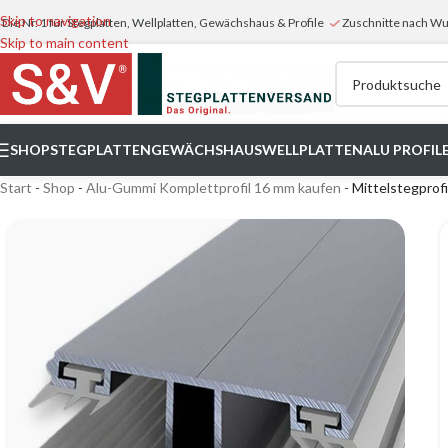
Skip to navigation
Die Nr. 1 für Stegplatten, Wellplatten, Gewächshaus & Profile
Zuschnitte nach 
Skip to main content
SHOP
STEGPLATTEN
GEWÄCHSHAUS
WELLPLATTEN
ALU PROFIL
Start
-
Shop
-
Alu-Gummi Komplettprofil 16 mm kaufen
-
Mittelstegprof