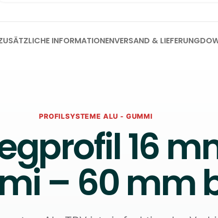
ZUSÄTZLICHE INFORMATIONEN
VERSAND & LIEFERUNG
DOW
PROFILSYSTEME ALU - GUMMI
tegprofil 16 m
i – 60 mm b