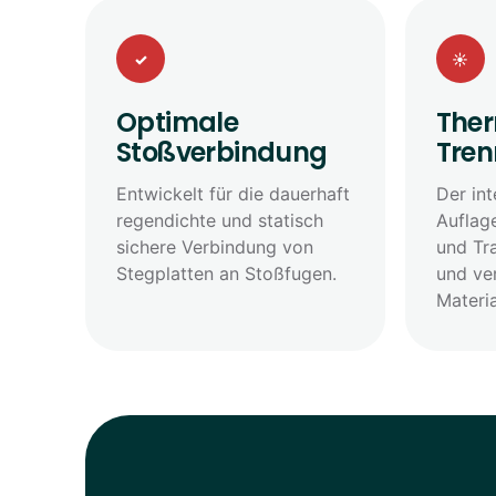
✓
☀
Optimale
The
Stoßverbindung
Tre
Entwickelt für die dauerhaft
Der int
regendichte und statisch
Auflag
sichere Verbindung von
und Tr
Stegplatten an Stoßfugen.
und ve
Materi