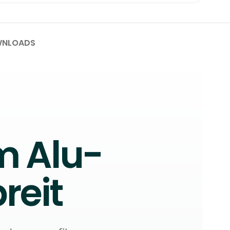
NLOADS
m Alu-
reit