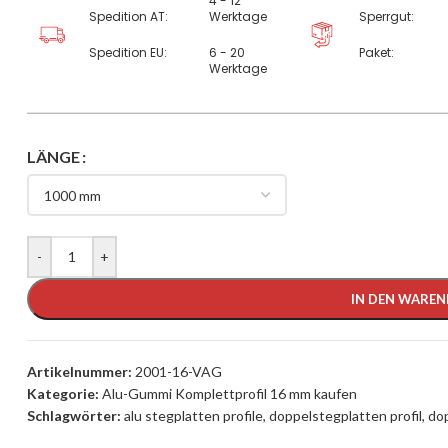
4 - 12
Spedition AT:
Werktage
Sperrgut:
Spedition EU:
6 - 20
Paket:
Werktage
LÄNGE
-
+
IN DEN WARE
Artikelnummer:
2001-16-VAG
Kategorie:
Alu-Gummi Komplettprofil 16 mm kaufen
Schlagwörter:
alu stegplatten profile
,
doppelstegplatten profil
,
dop