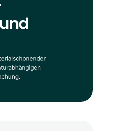
r
 und
terialschonender
raturabhängigen
achung.