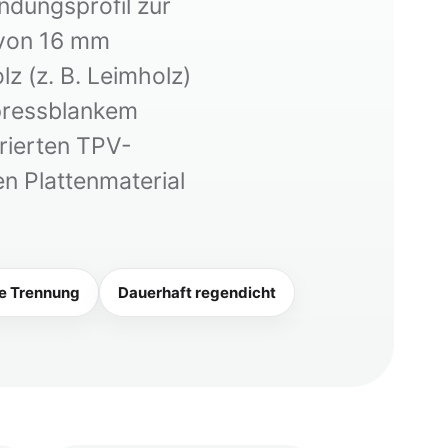
ndungsprofil zur
 von 16 mm
z (z. B. Leimholz)
pressblankem
grierten TPV-
n Plattenmaterial
e Trennung
Dauerhaft regendicht