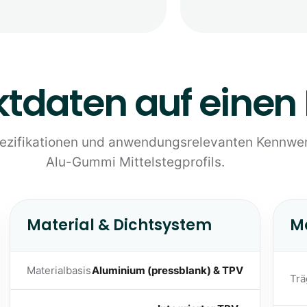
tdaten auf einen 
pezifikationen und anwendungsrelevanten Kennwe
Alu-Gummi Mittelstegprofils.
Material & Dichtsystem
M
Materialbasis
Aluminium (pressblank) & TPV
Trä