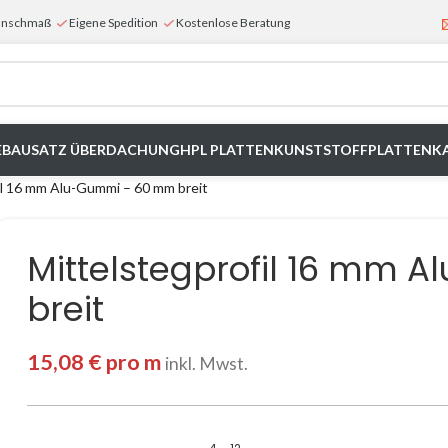
Wunschmaß
Eigene Spedition
Kostenlose Beratung
E
BAUSATZ ÜBERDACHUNG
HPL PLATTEN
KUNSTSTOFFPLATTEN
K
il 16 mm Alu-Gummi – 60 mm breit
Mittelstegprofil 16 mm
breit
15,08
€
pro m
inkl. Mwst.