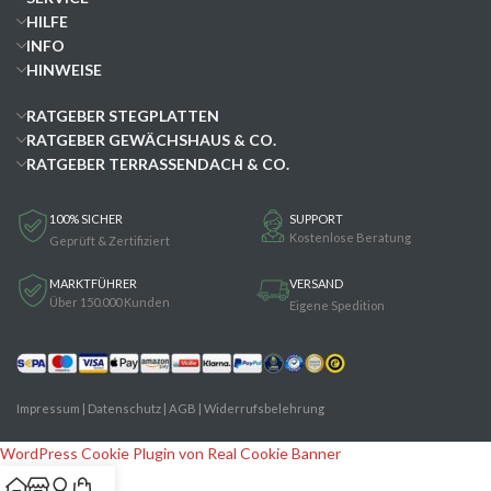
HILFE
INFO
HINWEISE
RATGEBER STEGPLATTEN
RATGEBER GEWÄCHSHAUS & CO.
RATGEBER TERRASSENDACH & CO.
100% SICHER
SUPPORT
Kostenlose Beratung
Geprüft & Zertifiziert
MARKTFÜHRER
VERSAND
Über 150.000 Kunden
Eigene Spedition
Impressum
|
Datenschutz
|
AGB
|
Widerrufsbelehrung
WordPress Cookie Plugin von Real Cookie Banner