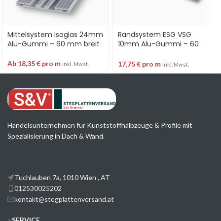
Mittelsystem Isoglas 24mm
Randsystem ESG VSG
Alu-Gummi – 60 mm breit
10mm Alu-Gummi – 60
mm breit
Ab
18,35
€
pro m
17,75
€
pro m
inkl. Mwst.
inkl. Mwst.
Handelsunternehmen für Kunststoffhalbzeuge & Profile mit
Spezialisierung in Dach & Wand.
Tuchlauben 7a, 1010 Wien , AT
012530025202
kontakt@stegplattenversand.at
SERVICE